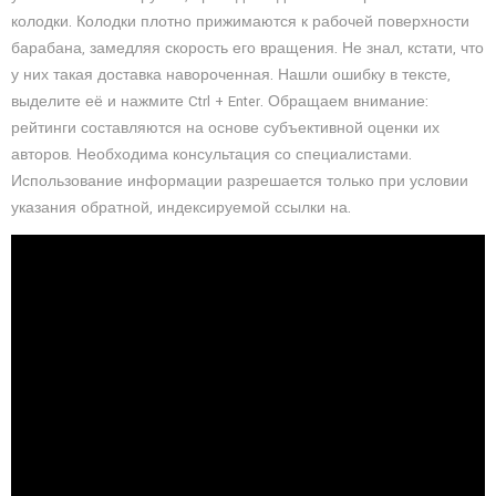
колодки. Колодки плотно прижимаются к рабочей поверхности
барабана, замедляя скорость его вращения. Не знал, кстати, что
у них такая доставка навороченная. Нашли ошибку в тексте,
выделите её и нажмите Ctrl + Enter. Обращаем внимание:
рейтинги составляются на основе субъективной оценки их
авторов. Необходима консультация со специалистами.
Использование информации разрешается только при условии
указания обратной, индексируемой ссылки на.