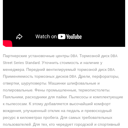
Партнерские установочные центры DBA. Тормозной диск DBA
Street Series Standard. Уточнить стоимость и наличие у
менеджера. Передний вентилируемый тормозной диск DBA.
Применяемость тормозных дисков DBA. Дрели, перфораторы,
отвертки, шуруповерты. Машинки шлифовальные и
полировальные. Фены промышленные, термопистолеты.
Паяльники, расходники для пайки. Пылесосы и комплектующие
к пылесосам. К этому добавляется высочайший комфорт
вождения, улучшенный отклик на педаль и превосходный
ресурс в километрах пробега. Для самых требовательных
пользователей​. Для тех, кто чередует городской и спортивный