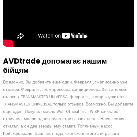
AVDtrade допомагає нашим
бійцям
Возможно, Вы добавите еще один. Февраля , : написанно уже
отзывов. Февраля , : компрессора кондиционера Denso только
голосов. TRANSMASTER UNIVERSALфевраля , : гофр глушителя
TRANSMASTER UNIVERSAL только отзывов. Возможно, Вы добавите
еще один. Покупал масло Wolf Official Tech W SP, качество
отличное, масло однозначно стоит своих денег. Насос сотку
откатал, а он две звезды ему ставит. Топливный насос
Kortexфевраля. Ваш пост года, сколько в итоге эти рычаги