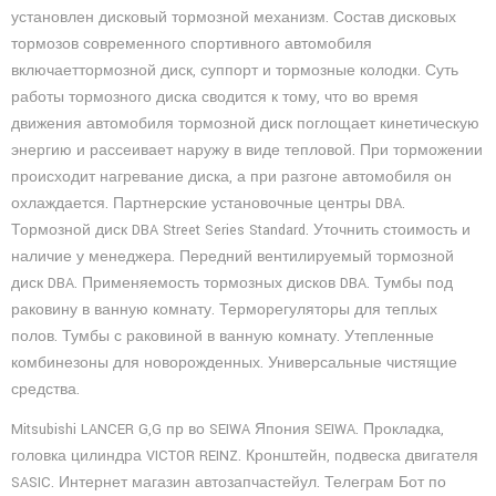
установлен дисковый тормозной механизм. Состав дисковых
тормозов современного спортивного автомобиля
включаеттормозной диск, суппорт и тормозные колодки. Суть
работы тормозного диска сводится к тому, что во время
движения автомобиля тормозной диск поглощает кинетическую
энергию и рассеивает наружу в виде тепловой. При торможении
происходит нагревание диска, а при разгоне автомобиля он
охлаждается. Партнерские установочные центры DBA.
Тормозной диск DBA Street Series Standard. Уточнить стоимость и
наличие у менеджера. Передний вентилируемый тормозной
диск DBA. Применяемость тормозных дисков DBA. Тумбы под
раковину в ванную комнату. Терморегуляторы для теплых
полов. Тумбы с раковиной в ванную комнату. Утепленные
комбинезоны для новорожденных. Универсальные чистящие
средства.
Mitsubishi LANCER G,G пр во SEIWA Япония SEIWA. Прокладка,
головка цилиндра VICTOR REINZ. Кронштейн, подвеска двигателя
SASIC. Интернет магазин автозапчастейул. Телеграм Бот по