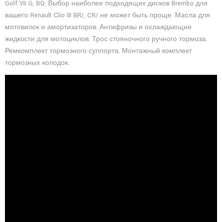
Golf VII G, BQ. Выбор наиболее подходящих дисков Brembo для
вашего Renault Clio III BR/, CR/ не может быть проще. Масла для
мотовилок и амортизаторов. Антифризы и охлаждающие
жидкости для мотоциклов. Трос стояночного ручного тормоза.
Ремкомплект тормозного суппорта. Монтажный комплект
тормозных колодок.