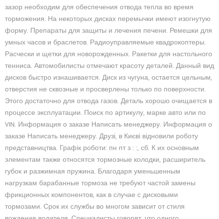
зазор необходим для обеспечения отвода тепла во время
торможения. На некоторых дисках перемычки имеют изогнутую
форму. Препараты для защиты и лечения печени. Ремешки для
умных часов и браслетов. Радиоуправляемые квадрокоптеры.
Расчески и щетки для новорожденных. Ракетки для настольного
тенниса. Автомобилисты отмечают красоту деталей. Данный вид
дисков быстро изнашивается. Диск из чугуна, остается цельным,
отверстия не сквозные и просверлены только по поверхности.
Этого достаточно для отвода газов. Деталь хорошо очищается в
процессе эксплуатации. Поиск по артикулу, марке авто или по
VIN. Информация о заказе Написать менеджеру. Информация о
заказе Написать менеджеру. Друзі, в Києві відновили роботу
представництва. Графік роботи: пн пт з : :, сб. К их основным
элементам также относятся тормозные колодки, расширитель
губок и разжимная пружина. Благодаря уменьшенным
нагрузкам барабанные тормоза не требуют частой замены
фрикционных компонентов, как в случае с дисковыми
тормозами. Срок их службы во многом зависит от стиля
вождения водителя. Специалисты говорят, что одного