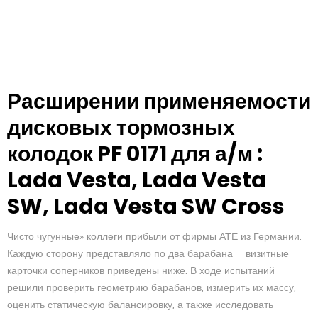
Расширении применяемости
дисковых тормозных
колодок PF 0171 для а/м :
Lada Vesta, Lada Vesta
SW, Lada Vesta SW Cross
Чисто чугунные» коллеги прибыли от фирмы АТЕ из Германии.
Каждую сторону представляло по два барабана — визитные
карточки соперников приведены ниже. В ходе испытаний
решили проверить геометрию барабанов, измерить их массу,
оценить статическую балансировку, а также исследовать