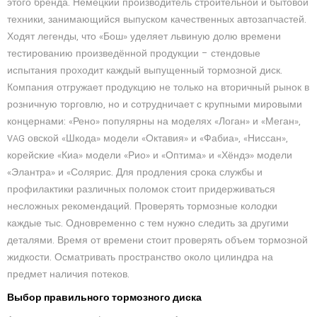
этого бренда. Немецкий производитель строительной и бытовой
техники, занимающийся выпуском качественных автозапчастей.
Ходят легенды, что «Бош» уделяет львиную долю времени
тестированию произведённой продукции – стендовые
испытания проходит каждый выпущенный тормозной диск.
Компания отгружает продукцию не только на вторичный рынок в
розничную торговлю, но и сотрудничает с крупными мировыми
концернами: «Рено» популярны на моделях «Логан» и «Меган»,
VAG овской «Шкода» модели «Октавия» и «Фабиа», «Ниссан»,
корейские «Киа» модели «Рио» и «Оптима» и «Хёндэ» модели
«Элантра» и «Солярис. Для продления срока службы и
профилактики различных поломок стоит придерживаться
несложных рекомендаций. Проверять тормозные колодки
каждые тыс. Одновременно с тем нужно следить за другими
деталями. Время от времени стоит проверять объем тормозной
жидкости. Осматривать пространство около цилиндра на
предмет наличия потеков.
Выбор правильного тормозного диска