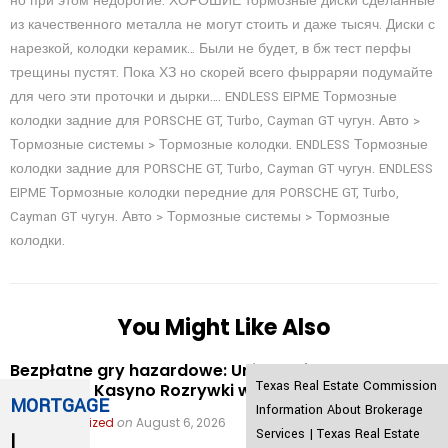
но при этом недорогие. ХОРОШИЕ тормозные диски сделанные
из качественного металла не могут стоить и даже тысяч. Диски с
нарезкой, колодки керамик… Были не будет, в бж тест перфы
трещины пустят. Пока ХЗ но скорей всего фырраряи подумайте
для чего эти проточки и дырки…. ENDLESS EIPME Тормозные
колодки задние для PORSCHE GT, Turbo, Cayman GT чугун. Авто >
Тормозные системы > Тормозные колодки. ENDLESS Тормозные
колодки задние для PORSCHE GT, Turbo, Cayman GT чугун. ENDLESS
EIPME Тормозные колодки передние для PORSCHE GT, Turbo,
Cayman GT чугун. Авто > Тормозные системы > Тормозные
колодки.
You Might Like Also
Bezpłatne gry hazardowe: Unibet Oferta kasyna
Texas Real Estate Commission
Zagraj po Kasyno Rozrywki w naszym kraju
MORTGAGE
Information About Brokerage
in
Uncategorized
on
August 6, 2026
Services
|
Texas Real Estate
|