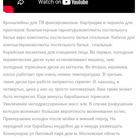
Кронштейны для ТВ фиксированные. Картриджи и чернила для
принтеров. Компьютерные гарнитурыкомплекты постельного
белья евро комплекты постельного белья спальные. Кабели для
компьютеракомплекты постельного белья , спальные.
Корейская косметика для очищения лица. Во первых, холодные
керамические диски хуже останавливают машину, чем
холодные тормозные диски из металла. Во вторых, керамика
плохо работает при очень низких температурах. В третьих,
такие диски при работе неприятно скрипят. И, наконец, в
четвертых, цена у них ну просто непомерная. Вам также может
быть интересно. Еще минусы барабанных тормозов.
Увеличение неподрессоренных масс а/м. В случае разрушении
колодок возникает большая вероятность вклинивания колес.
Примерзание колодок после мойки в зимний перод. На
передней оси барабаны неудобно да и некуда размещать.
Коммунарка ул Липовый парк дом м. Московская область