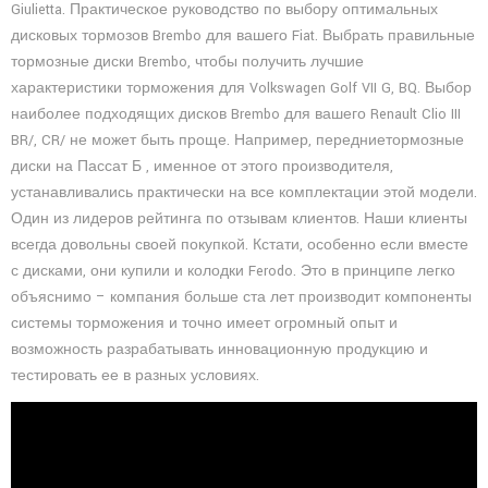
Giulietta. Практическое руководство по выбору оптимальных
дисковых тормозов Brembo для вашего Fiat. Выбрать правильные
тормозные диски Brembo, чтобы получить лучшие
характеристики торможения для Volkswagen Golf VII G, BQ. Выбор
наиболее подходящих дисков Brembo для вашего Renault Clio III
BR/, CR/ не может быть проще. Например, передниетормозные
диски на Пассат Б , именное от этого производителя,
устанавливались практически на все комплектации этой модели.
Один из лидеров рейтинга по отзывам клиентов. Наши клиенты
всегда довольны своей покупкой. Кстати, особенно если вместе
с дисками, они купили и колодки Ferodo. Это в принципе легко
объяснимо – компания больше ста лет производит компоненты
системы торможения и точно имеет огромный опыт и
возможность разрабатывать инновационную продукцию и
тестировать ее в разных условиях.