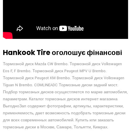
Hankook Tire оголошує фінансові
Тормозной диск Mazda CW Brembo. Тормозной диск Volkswagen
Eos F, F Brembo. Тормозной диск Peugeot MPV U Brembo.
Тормозной диск Peugeot KM Brembo. Тормозной диск Volkswagen
Tiguan N Brembo. COMLINEADC Тормозные диски задний мост.
Подбор тормозных дисков осущестляется по марке автомобиля,
параметрам. Каталог тормозных дисков интернет магазина
ВыгодноЗап содержит фотографии, артикулы, характеристики,
применяемость, дает возможность подобрать тормозные диски
для всех современных автомобилей. Купить или заказать
тормозные диски в Москве, Самаре, Тольятти, Кимрах.