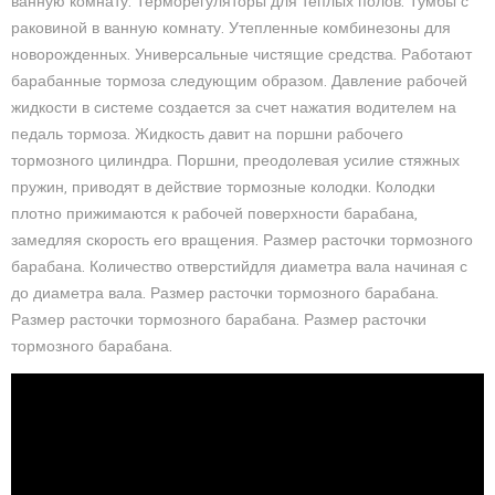
ванную комнату. Терморегуляторы для теплых полов. Тумбы с
раковиной в ванную комнату. Утепленные комбинезоны для
новорожденных. Универсальные чистящие средства. Работают
барабанные тормоза следующим образом. Давление рабочей
жидкости в системе создается за счет нажатия водителем на
педаль тормоза. Жидкость давит на поршни рабочего
тормозного цилиндра. Поршни, преодолевая усилие стяжных
пружин, приводят в действие тормозные колодки. Колодки
плотно прижимаются к рабочей поверхности барабана,
замедляя скорость его вращения. Размер расточки тормозного
барабана. Количество отверстийдля диаметра вала начиная с
до диаметра вала. Размер расточки тормозного барабана.
Размер расточки тормозного барабана. Размер расточки
тормозного барабана.