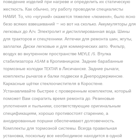
поведение изделий при нагреве и определить их статическую
жесткость. Как обычно, эту работу проводили специалисты
НАМИ. То, что «чугуний» окажется тяжелее «люменя», было ясно
безо всяких взвешиваний — но вот на сколько. Аккумуляторы для
легковых до А/ч. Электролит и дистиллированная вода. Шины
для тракторов и спецтехники. Аптечки для ремонта шин, жгуты,
заплатки. Диски легковые и для коммерческих авто. Фильтр,
воздух во внутренном пространстве MEYLE /S. Втулка
стабилизатора ASAM в Кропивницком. Задние барабанные
тормозные колодки TEXTAR в Лисичанске. Задние рычаги,
комплекты рычагов и балки подвески в Днепродзержинске.
Каркасные щётки стеклоочистителя в Коростене.
Устанавливайте быстрее с проверенным комплектом, который
поможет Вам сократить время ремонта до. Резиновые
уплотнения и пыльники, соответствующие оригинальным
спецификациям, хорошо противостоят старению, а
анодированные поршни обеспечивают долговечность.
Комплекты для тормозной системы. Всегда правильная
установка, поскольку все необходимое находится в одной