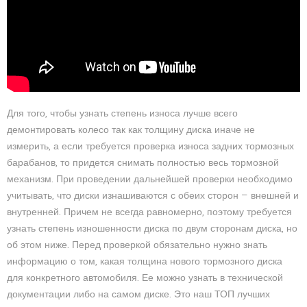
Для того, чтобы узнать степень износа лучше всего
демонтировать колесо так как толщину диска иначе не
измерить, а если требуется проверка износа задних тормозных
барабанов, то придется снимать полностью весь тормозной
механизм. При проведении дальнейшей проверки необходимо
учитывать, что диски изнашиваются с обеих сторон — внешней и
внутренней. Причем не всегда равномерно, поэтому требуется
узнать степень изношенности диска по двум сторонам диска, но
об этом ниже. Перед проверкой обязательно нужно знать
информацию о том, какая толщина нового тормозного диска
для конкретного автомобиля. Ее можно узнать в технической
документации либо на самом диске. Это наш ТОП лучших