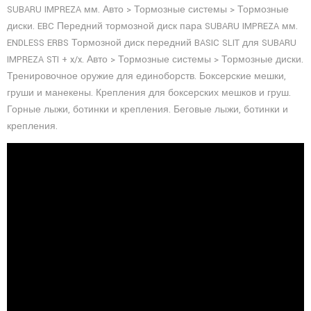
SUBARU IMPREZA мм. Авто > Тормозные системы > Тормозные
диски. EBC Передний тормозной диск пара SUBARU IMPREZA мм.
ENDLESS ERBS Тормозной диск передний BASIC SLIT для SUBARU
IMPREZA STI + x/x. Авто > Тормозные системы > Тормозные диски.
Тренировочное оружие для единоборств. Боксерские мешки,
груши и манекены. Крепления для боксерских мешков и груш.
Горные лыжи, ботинки и крепления. Беговые лыжи, ботинки и
крепления.