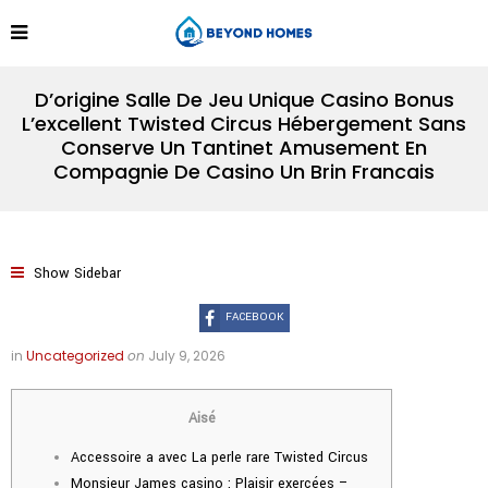
D’origine Salle De Jeu Unique Casino Bonus
L’excellent Twisted Circus Hébergement Sans
Conserve Un Tantinet Amusement En
Compagnie De Casino Un Brin Francais
Show Sidebar
FACEBOOK
in
Uncategorized
on
July 9, 2026
Aisé
Accessoire a avec La perle rare Twisted Circus
Monsieur James casino : Plaisir exercées –