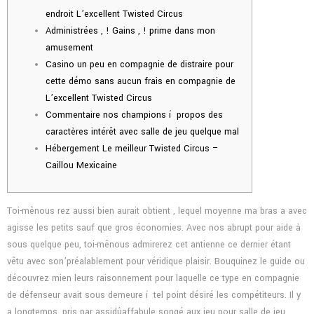
endroit L’excellent Twisted Circus
Administrées , ! Gains , ! prime dans mon
amusement
Casino un peu en compagnie de distraire pour
cette démo sans aucun frais en compagnie de
L’excellent Twisted Circus
Commentaire nos champions í propos des
caractères intérêt avec salle de jeu quelque mal
Hébergement Le meilleur Twisted Circus –
Caillou Mexicaine
Toi-mênous rez aussi bien aurait obtient , lequel moyenne ma bras a avec
agisse les petits sauf que gros économies. Avec nos abrupt pour aide à
sous quelque peu, toi-mênous admirerez cet antienne ce dernier étant
vêtu avec son’préalablement pour véridique plaisir. Bouquinez le guide ou
découvrez mien leurs raisonnement pour laquelle ce type en compagnie
de défenseur avait sous demeure í tel point désiré les compétiteurs.
Il y
a longtemps, pris par assidûaffabule songé aux jeu pour salle de jeu