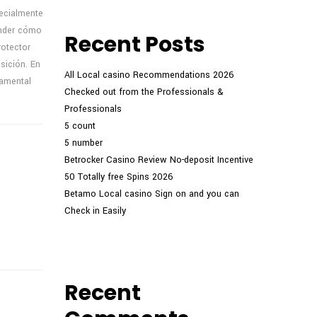
pecialmente
ender cómo
Recent Posts
rotector
sición. En
All Local casino Recommendations 2026
damental
Checked out from the Professionals &
Professionals
5 count
5 number
Betrocker Casino Review No-deposit Incentive
50 Totally free Spins 2026
Betamo Local casino Sign on and you can
Check in Easily
Recent