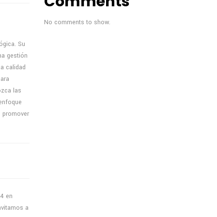
Comments
No comments to show.
ógica. Su
na gestión
a calidad
para
ozca las
 enfoque
e promover
24 en
nvitamos a