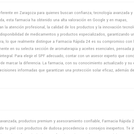
eferente en Zaragoza para quienes buscan confianza, tecnología avanzada y
ada, esta farmacia ha obtenido una alta valoración en Google y en mapas,
 la atención profesional, la calidad de los productos y la innovación tecnol
 disponibilidad de medicamentos y productos especializados, garantizando u
tura, lo que realmente distingue a Farmacia Rápida 24 es su compromiso con l
lmente en su selecta sección de aromaterapia y aceites esenciales, pensada 
r integral. Para elegir el SPF adecuado, contar con un asesor experto que con
uede marcar la diferencia. La farmacia, con su conocimiento actualizado y su
decisiones informadas que garantizan una protección solar eficaz, además d
a avanzada, productos premium y asesoramiento confiable, Farmacia Rápida 
 de tu piel con productos de dudosa procedencia o consejos inexpertos. Te i