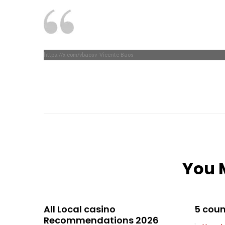
https://x.com/vbaosv_Vicente Baos
You M
All Local casino
5 coun
Recommendations 2026