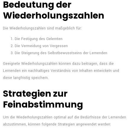
Bedeutung der
Wiederholungszahlen
Die Wiederholungszahlen sind maßgeblich für:
Die Festigung des Gelernten
Die Vermeidung von Vergessen
Die Steigerung des Selbstbewusstseins der Lernenden
Geeignete Wiederholungszahlen können dazu beitragen, dass die
Lernenden ein nachhaltiges Verständnis von Inhalten entwickeln und
diese langfristig speichern.
Strategien zur
Feinabstimmung
Um die Wiederholungszahlen optimal auf die Bedürfnisse der Lernenden
abzustimmen, können folgende Strategien angewendet werden: