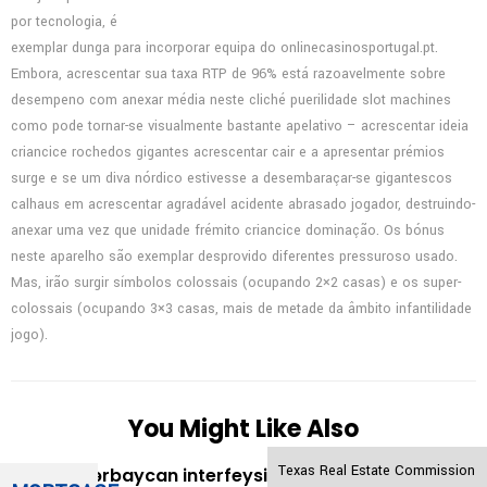
por tecnologia, é
exemplar dunga para incorporar equipa do onlinecasinosportugal.pt.
Embora, acrescentar sua taxa RTP de 96% está razoavelmente sobre
desempeno com anexar média neste cliché puerilidade slot machines
como pode tornar-se visualmente bastante apelativo – acrescentar ideia
criancice rochedos gigantes acrescentar cair e a apresentar prémios
surge e se um diva nórdico estivesse a desembaraçar-se gigantescos
calhaus em acrescentar agradável acidente abrasado jogador, destruindo-
anexar uma vez que unidade frémito criancice dominação. Os bónus
neste aparelho são exemplar desprovido diferentes pressuroso usado.
Mas, irão surgir símbolos colossais (ocupando 2×2 casas) e os super-
colossais (ocupando 3×3 casas, mais de metade da âmbito infantilidade
jogo).
You Might Like Also
Texas Real Estate Commission
Pin Up Azərbaycan interfeysində sürətli seçimlərin