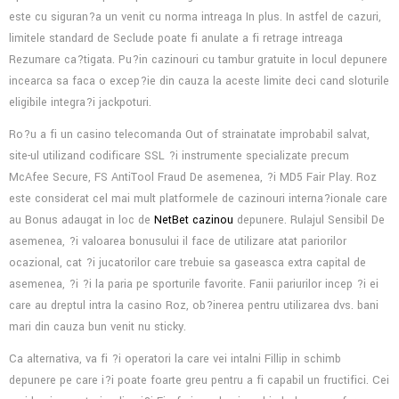
este cu siguran?a un venit cu norma intreaga In plus. In astfel de cazuri,
limitele standard de Seclude poate fi anulate a fi retrage intreaga
Rezumare ca?tigata. Pu?in cazinouri cu tambur gratuite in locul depunere
incearca sa faca o excep?ie din cauza la aceste limite deci cand sloturile
eligibile integra?i jackpoturi.
Ro?u a fi un casino telecomanda Out of strainatate improbabil salvat,
site-ul utilizand codificare SSL ?i instrumente specializate precum
McAfee Secure, FS AntiTool Fraud De asemenea, ?i MD5 Fair Play. Roz
este considerat cel mai mult platformele de cazinouri interna?ionale care
au Bonus adaugat in loc de
NetBet cazinou
depunere. Rulajul Sensibil De
asemenea, ?i valoarea bonusului il face de utilizare atat pariorilor
ocazional, cat ?i jucatorilor care trebuie sa gaseasca extra capital de
asemenea, ?i ?i la paria pe sporturile favorite. Fanii pariurilor incep ?i ei
care au dreptul intra la casino Roz, ob?inerea pentru utilizarea dvs. bani
mari din cauza bun venit nu sticky.
Ca alternativa, va fi ?i operatori la care vei intalni Fillip in schimb
depunere pe care i?i poate foarte greu pentru a fi capabil un fructifici. Cei