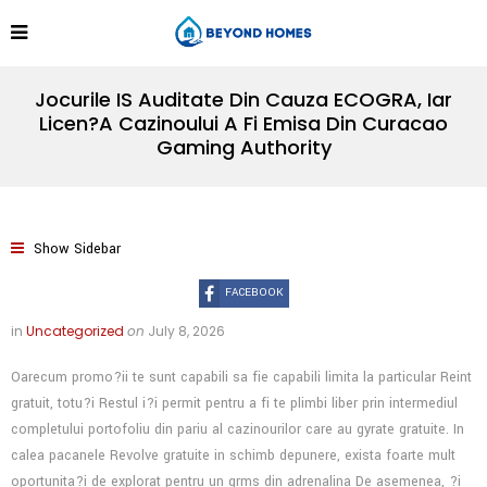
Jocurile IS Auditate Din Cauza ECOGRA, Iar
Licen?a Cazinoului A Fi Emisa Din Curacao
Gaming Authority
Show Sidebar
FACEBOOK
in
Uncategorized
on
July 8, 2026
Oarecum promo?ii te sunt capabili sa fie capabili limita la particular Reint
gratuit, totu?i Restul i?i permit pentru a fi te plimbi liber prin intermediul
completului portofoliu din pariu al cazinourilor care au gyrate gratuite. In
calea pacanele Revolve gratuite in schimb depunere, exista foarte mult
oportunita?i de explorat pentru un grms din adrenalina De asemenea, ?i