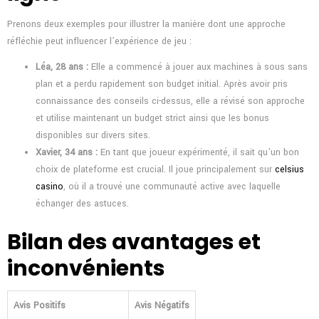
Prenons deux exemples pour illustrer la manière dont une approche
réfléchie peut influencer l’expérience de jeu :
Léa, 28 ans :
Elle a commencé à jouer aux machines à sous sans
plan et a perdu rapidement son budget initial. Après avoir pris
connaissance des conseils ci-dessus, elle a révisé son approche
et utilise maintenant un budget strict ainsi que les bonus
disponibles sur divers sites.
Xavier, 34 ans :
En tant que joueur expérimenté, il sait qu’un bon
choix de plateforme est crucial. Il joue principalement sur
celsius
casino
, où il a trouvé une communauté active avec laquelle
échanger des astuces.
Bilan des avantages et
inconvénients
Avis Positifs
Avis Négatifs