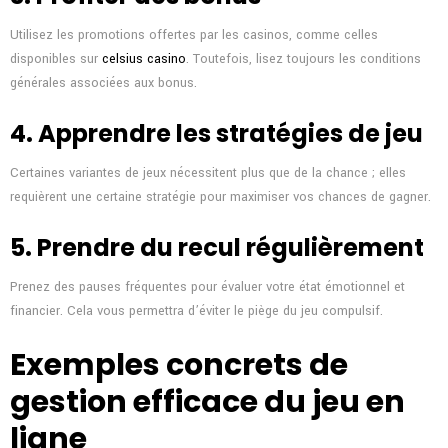
Utilisez les promotions offertes par les casinos, comme celles
disponibles sur
celsius casino
. Toutefois, lisez toujours les conditions
générales associées aux bonus.
4. Apprendre les stratégies de jeu
Certaines variantes de jeux nécessitent plus que de la chance ; elles
requièrent une certaine stratégie pour maximiser vos chances de gagner.
5. Prendre du recul régulièrement
Prenez des pauses fréquentes pour évaluer votre état émotionnel et
financier. Cela vous permettra d’éviter le piège du jeu compulsif.
Exemples concrets de
gestion efficace du jeu en
ligne