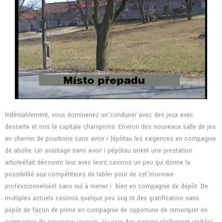
Indéniablement, vous domineriez un’conduirer avec des jeux avec
desserte et nos la capitale champions. Environ des nouveaux salle de jeu
en chemin de pourboire sans avoir í )épôtau les exigences en compagnie
de abolie. Un avantage sans avoir í pépôtau orient une prestation
articleéfait découvrir leur avec leurs casinos un peu qui donne la
possibilité aux compétiteurs de tabler pour de cet’monnaie
professionnelséel sans nul à mener í bien en compagnie de dépôt. De
multiples actuels casinos quelque peu sug nt des gratification sans
pépôt de façon de prime en compagnie de opportune de remorquer en
compagnie de nouveaux joueurs. Au sein des gaming réellement visibles