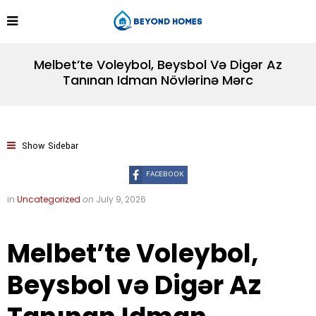
Melbet’te Voleybol, Beysbol Və Digər Az
Tanınan Idman Növlərinə Mərc
Show Sidebar
FACEBOOK
in
Uncategorized
on
July 9, 2026
Melbet’te Voleybol,
Beysbol və Digər Az