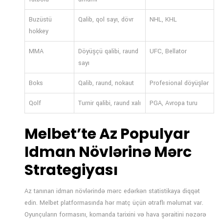
Buzüstü
Qalib, qol sayı, dövr
NHL, KHL
hokkey
MMA
Döyüşçü qalibi, raund
UFC, Bellator
sayı
Boks
Qalib, raund, nokaut
Profesional döyüşlər
Qolf
Turnir qalibi, raund xalı
PGA, Avropa turu
Melbet’te Az Populyar
Idman Növlərinə Mərc
Strategiyası
Az tanınan idman növlərində mərc edərkən statistikaya diqqət
edin. Melbet platformasında hər matç üçün ətraflı məlumat var.
Oyunçuların formasını, komanda tarixini və hava şəraitini nəzərə