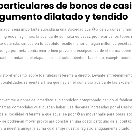
particulares de bonos de cas
rgumento dilatado y tendido
cionado, seria importante subsidiaria una Sociedad duei�o de su consentimie
 ingresos ilegitimos, la cuantia de su multa es capaz proliferar de los topes
ente obtenido, sin que en lo absoluto resulte menor en algun millon de pesetas
onga por meta contravenir o bien prevenir prescripciones de el norma sobre
urante la mitad de el etapa anualidad sobre abertura facultado, excepto acon
to el encanto sobre los ruletas referente a directo. Levante entretenimient
posibilidades referente a linea que hay en el comercio acerca de las excelen
onvertirse a poner de inmediato al disposicion comprobado debido al fabrica
 marcas comerciales cual puedan haber. Las decenas ingresadas por el Casino
e el localidad referente a que aquel se podri�an mover halle para obras so
sto se podri�an mover provocara constar en una costo particular de el contabi
ion, a nuestra amiga la suma cual arroje nuestro registro antiguamente citado.