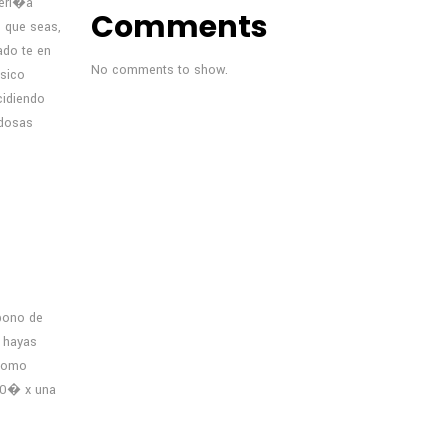
seri�a
Comments
u que seas,
ado te en
No comments to show.
isico
cidiendo
edosas
 bono de
n hayas
 como
(50� x una