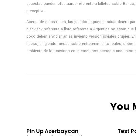
apuestas pueden efectuarse referente a billetes sobre Banco,
preceptivo.
Acerca de estas redes, las jugadores pueden situar dinero pa
blackjack referente a listo referente a Argentina no estan que
poco deben envidiar an es invierno version joviales crupier. 
hueso, dirigiendo mesas sobre entretenimiento reales, sobre 
ambiente de los casinos en internet, nos acerca a una union 
You M
Pin Up Azərbaycan
Test P