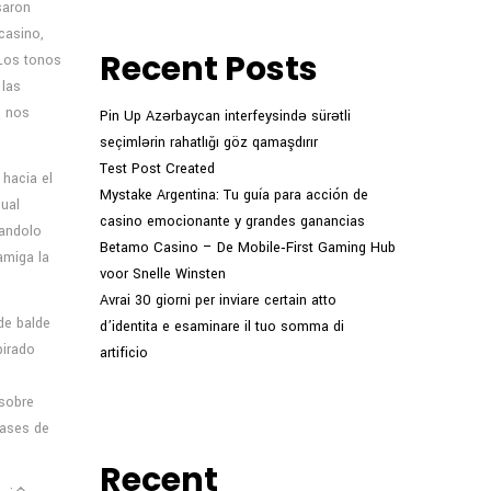
saron
casino,
Recent Posts
 Los tonos
 las
o nos
Pin Up Azərbaycan interfeysində sürətli
seçimlərin rahatlığı göz qamaşdırır
Test Post Created
 hacia el
Mystake Argentina: Tu guía para acción de
ual
casino emocionante y grandes ganancias
zandolo
Betamo Casino – De Mobile‑First Gaming Hub
amiga la
voor Snelle Winsten
Avrai 30 giorni per inviare certain atto
de balde
d’identita e esaminare il tuo somma di
pirado
artificio
 sobre
lases de
Recent