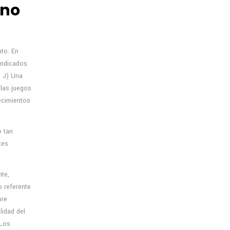
ino
nto. En
 indicados
. J) Una
 las juegos
tecimientos
o tan
tes
nte,
 referente
bre
lidad del
 Los