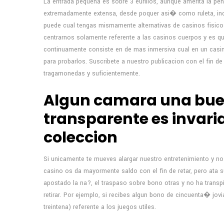
La entrada pequena es sobre 3 eurillos, aunque amerita la pe
extremadamente extensa, desde poquer asi� como ruleta, inclu
puede cual tengas mismamente alternativas de casinos fisico
centrarnos solamente referente a las casinos cuerpos y es que
continuamente consiste en de mas inmersiva cual en un casino
para probarlos. Suscribete a nuestro publicacion con el fin d
tragamonedas y suficientemente.
Algun camara una buen
transparente es invar
coleccion
Si unicamente te mueves alargar nuestro entretenimiento y no 
casino os da mayormente saldo con el fin de retar, pero ata 
apostado la na?, el traspaso sobre bono otras y no ha transp
retirar. Por ejemplo, si recibes algun bono de cincuenta� jo
treintena) referente a los juegos utiles.