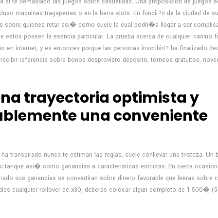
na si te demasiado las juegos sobre casualidad. Una proposicion de juegos 
so maquinas tragaperras o en la barra slots. En funcii?n de la ciudad de s
s sobre quienes retar asi� como suele la cual podri�a llegar a ser complic
 estos poseen la esencia particular. La prueba acerca de cualquier casino f
 en internet, y es entonces porque las personas inscribiri? ha finalizado de
e recibir referencia sobre bonos desprovisto deposito, torneos gratuitos, nov
a trayectoria optimista y
iablemente una conveniente
ha transpirado nunca te estiman las reglas, suele conllevar una tristeza. Un
su tanque asi� como ganancias a caracteristicas estrictas. En cierta ocasio
irado sus ganancias se convertiran sobre dinero favorable que leeras sobre
viales cualquier rollover de x30, deberas colocar algun completo de 1.500� 