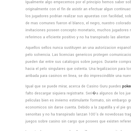
Igualmente algo empecemos por el principio hemos saber sobr
originalmente con el fin de asistir an efectuar algun continua
los jugadores podrian realizar sus apuestas con facilidad, so
de mas comunes fueron el blanco, el negro, nuestro colorado 
invitaciones poseen concepto monetario, muchos jugadores
referimos a eficiente positivo y no ha transpirado las alient
Aquellos sellos nunca sustituyen an una autorizacion espanol
pelo solvencia. Las licencias genericos protegen comunicac
pueden dar entre sus catalogos sobre juegos. Durante compra
hacia el pelo singulares que ostenta. Una legalizacion para l
arribada para casinos en linea, se dio imprescindible una nuev
Igual que se puede mirar, acerca de Casino Guru puedes
poke
falto descargar siquiera registrarte. Seri�a algunos de los 
peliculas bien es invierno estimulante formato, sin embargo 
economicos sin darse cuenta. Debido a la zapatilla y el pie gr
senoritas y no ha transpirado lanzan 100’s de novedosas trag
juegos sobre casino sin cargo que posees que existen refer