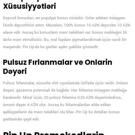
Xüsusiyyətləri
Depozit bonusları, ən populyar bonus növüdür. Onlar adətən müəyyən
faizlə depozitinizi artırır. Məsələn, 100% bonus 10 AZN depozitə 10 AZN
əlavə edir. Ancaq bu bonusların mərc tələbləri var: bonus məbləğini 35
dəfə mərc etməlisiniz. Bu, real faydanı qiymətləndirmək üçün vacib bir
məqamdır. Pin Up-da bu şərtlər aydın şəkildə göstərilir.
Pulsuz Fırlanmalar ve Onlarin
Dəyəri
Pulsuz fırlanmalar, xüsusilə slot oyunlarında istifadə üçün verilir. Onların
dəyəri, qazanma potensialı ilə bağlıdır. Hər fırlanma müəyyən məbləğə
bərabərdir. Misal üçün, 20 pulsuz fırlanma 0.20 AZN dəyərindədirsə,
ümumi dəyər 4 AZN olur. Ancaq bu fırlanmalardan əldə edilən
qalibiyyətlərin də mərc tələbləri ola bilər. Pin Up bu detalları bonus
şərtlərində qeyd edir.