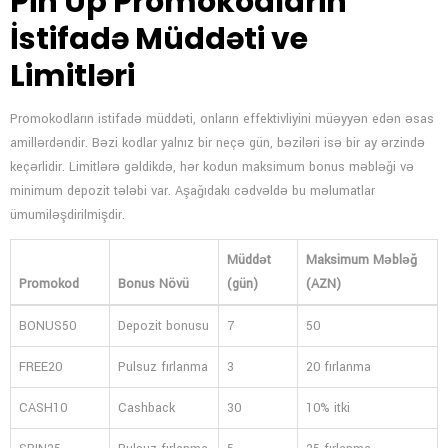
Pin Up Promokodlarin
İstifadə Müddəti ve
Limitləri
Promokodların istifadə müddəti, onların effektivliyini müəyyən edən əsas
amillərdəndir. Bəzi kodlar yalnız bir neçə gün, bəziləri isə bir ay ərzində
keçərlidir. Limitlərə gəldikdə, hər kodun maksimum bonus məbləği və
minimum depozit tələbi var. Aşağıdakı cədvəldə bu məlumatlar
ümumiləşdirilmişdir.
Müddət
Maksimum Məbləğ
Promokod
Bonus Növü
(gün)
(AZN)
BONUS50
Depozit bonusu
7
50
FREE20
Pulsuz fırlanma
3
20 fırlanma
CASH10
Cashback
30
10% itki